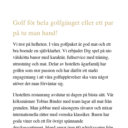
Golf för hela golfgänget eller ett par
på tu man hand!
Vi tror på helheten. I våra golfpaket är god mat och ett
bra boende en självklarhet. Vi erbjuder Dig spel på nio
välskötta banor med karaktär, fullservice med träning,
utrustning och mat. Delar av hotellets ägarfamilj har
golfen som stor passion och har därför ett starkt
engagemang i att våra golfupplevelser ska vara något
utöver det man förväntar sig.
I hotellets restaurang avslutar ni dagen på bästa sätt. Vår
köksmästare Tobias Binder med team lagar all mat från
grunden. Man jobbar med säsongens råvaror och mixar
internationella rätter med svenska klassiker. Baren har
goda viner och ett för övrigt spännande
dryckessortiment, bland annat över 60 whiskysorter från