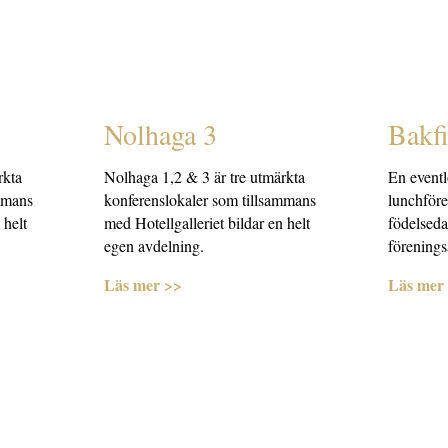
Nolhaga 3
Bakf
rkta
Nolhaga 1,2 & 3 är tre utmärkta
En eventl
mmans
konferenslokaler som tillsammans
lunchföre
 helt
med Hotellgalleriet bildar en helt
födelseda
egen avdelning.
förening
Läs mer >>
Läs mer