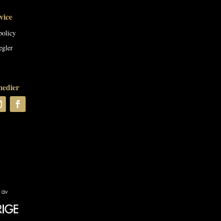
vice
policy
egler
medier