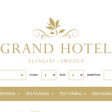
VUXNA
RUM
RABATTKOD
NFERENS
RESTAURANG
FESTVÅNING
ERBJUDAN