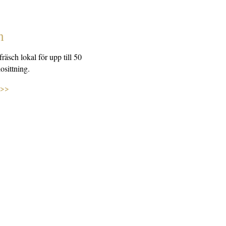
n
räsch lokal för upp till 50
iosittning.
 >>