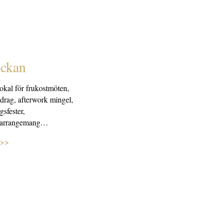
ickan
okal för frukostmöten,
drag, afterwork mingel,
gsfester,
sarrangemang…
 >>