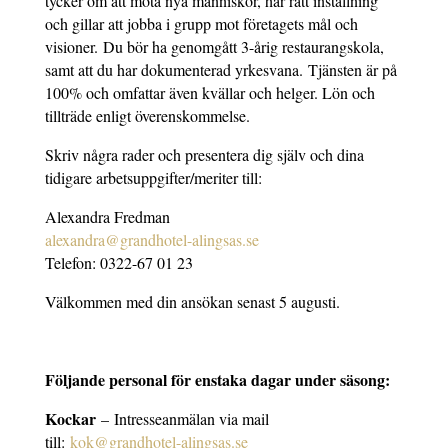
tycker om att möta nya människor, har rätt inställning
och gillar att jobba i grupp mot företagets mål och
visioner. Du bör ha genomgått 3-årig restaurangskola,
samt att du har dokumenterad yrkesvana. Tjänsten är på
100% och omfattar även kvällar och helger. Lön och
tillträde enligt överenskommelse.
Skriv några rader och presentera dig själv och dina
tidigare arbetsuppgifter/meriter till:
Alexandra Fredman
alexandra@grandhotel-alingsas.se
Telefon: 0322-67 01 23
Välkommen med din ansökan senast 5 augusti.
Följande personal för enstaka dagar under säsong:
Kockar
– Intresseanmälan via mail
till:
kok@grandhotel-alingsas.se