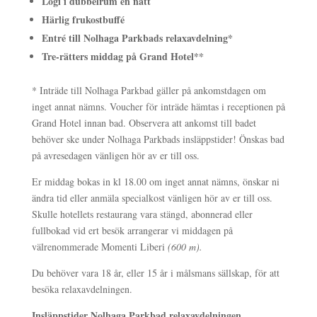
Logi i dubbelrum en natt
Härlig frukostbuffé
Entré till Nolhaga Parkbads relaxavdelning*
Tre-rätters middag på Grand Hotel**
* Inträde till Nolhaga Parkbad gäller på ankomstdagen om
inget annat nämns. Voucher för inträde hämtas i receptionen på
Grand Hotel innan bad. Observera att ankomst till badet
behöver ske under Nolhaga Parkbads insläppstider! Önskas bad
på avresedagen vänligen hör av er till oss.
Er middag bokas in kl 18.00 om inget annat nämns, önskar ni
ändra tid eller anmäla specialkost vänligen hör av er till oss.
Skulle hotellets restaurang vara stängd, abonnerad eller
fullbokad vid ert besök arrangerar vi middagen på
välrenommerade Momenti Liberi
(600 m)
.
Du behöver vara 18 år, eller 15 år i målsmans sällskap, för att
besöka relaxavdelningen.
Insläppstider Nolhaga Parkbad relaxavdelningen