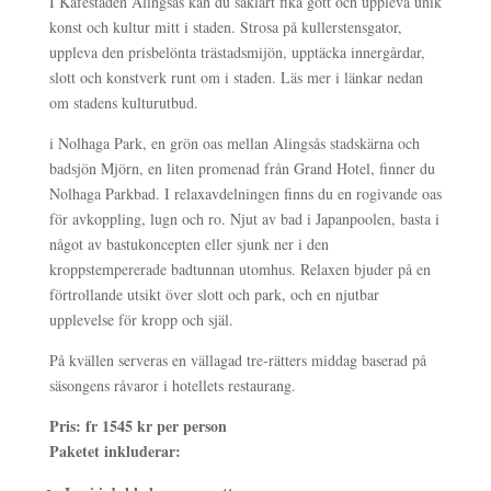
I Kaféstaden Alingsås kan du såklart fika gott och uppleva unik
konst och kultur mitt i staden. Strosa på kullerstensgator,
uppleva den prisbelönta trästadsmijön, upptäcka innergårdar,
slott och konstverk runt om i staden. Läs mer i länkar nedan
om stadens kulturutbud.
i Nolhaga Park, en grön oas mellan Alingsås stadskärna och
badsjön Mjörn, en liten promenad från Grand Hotel, finner du
Nolhaga Parkbad. I relaxavdelningen finns du en rogivande oas
för avkoppling, lugn och ro. Njut av bad i Japanpoolen, basta i
något av bastukoncepten eller sjunk ner i den
kroppstempererade badtunnan utomhus. Relaxen bjuder på en
förtrollande utsikt över slott och park, och en njutbar
upplevelse för kropp och själ.
På kvällen serveras en vällagad tre-rätters middag baserad på
säsongens råvaror i hotellets restaurang.
Pris: fr 1545 kr per person
Paketet inkluderar: