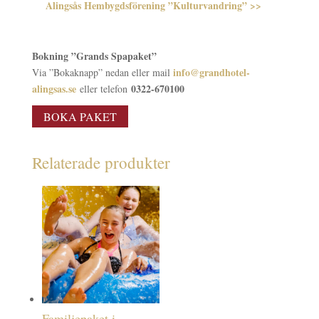
Alingsås Hembygdsförening ”Kulturvandring” >>
Bokning ”Grands Spapaket”
info@grandhotel-
Via ”Bokaknapp” nedan eller mail
alingsas.se
0322-670100
eller telefon
BOKA PAKET
Relaterade produkter
Familjepaket i